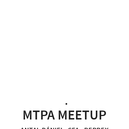
MTPA
MeetUP
Antal
Dániel,
CFA
-
Reprex
2022.
december
MTPA MEETUP
12.
reprex.nl/slides/reprex-