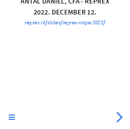
ANTAL DÁNIEL, CFA - REPREX
mtpa-
2022. DECEMBER 12.
2022/
reprex.nl/slides/reprex-mtpa-2022/